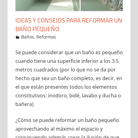
IDEAS Y CONSEJOS PARA REFORMAR UN
BAÑO PEQUEÑO
29 de December de 2021
ideas2021
Baños
,
Reformas
Leave a comment
Se puede considerar que un baño es pequeño
cuando tiene una superficie inferior a los 3.5
metros cuadrados (por lo que no se da por
hecho que sea un baño completo, es decir, en
el que están presentes todos los elementos
constitutivos: inodoro, bidé, lavabo y ducha o
bañera)
¿Cómo se puede reformar un baño pequeño
aprovechando al máximo el espacio y
consiguiendo además crear la ilusión de que