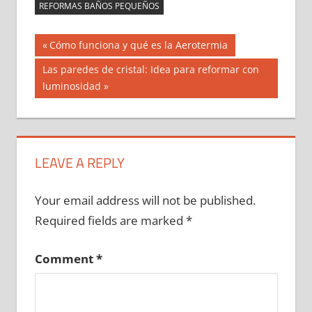
REFORMAS BAÑOS PEQUEÑOS
Post
Previous
Cómo funciona y qué es la Aerotermia
Post:
navigation
Next
Las paredes de cristal: Idea para reformar con
Post:
luminosidad
LEAVE A REPLY
Your email address will not be published.
Required fields are marked
*
Comment
*