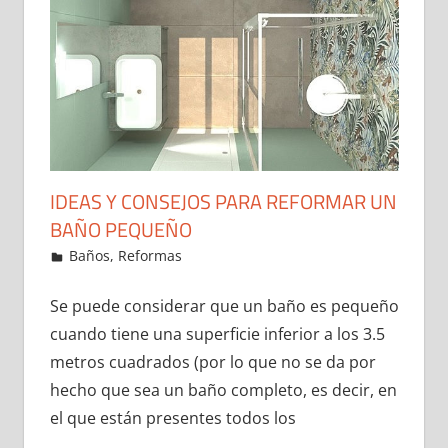
IDEAS Y CONSEJOS PARA REFORMAR UN
BAÑO PEQUEÑO
29 de December de 2021
ideas2021
Baños
,
Reformas
Leave a comment
Se puede considerar que un baño es pequeño
cuando tiene una superficie inferior a los 3.5
metros cuadrados (por lo que no se da por
hecho que sea un baño completo, es decir, en
el que están presentes todos los