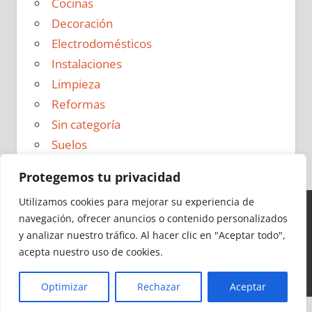
Cocinas
Decoración
Electrodomésticos
Instalaciones
Limpieza
Reformas
Sin categoría
Suelos
Protegemos tu privacidad
Utilizamos cookies para mejorar su experiencia de
navegación, ofrecer anuncios o contenido personalizados
Ideas para Reformas en 2026 - Todos los derechos
y analizar nuestro tráfico.
Al hacer clic en "Aceptar todo",
reservados -
Política de Privacidad
|
Aviso Legal
|
Política
acepta nuestro uso de cookies.
de Cookies
|
Contacto
Optimizar
Rechazar
Aceptar
Cerrar
Más información
|
Y más
|
Y más