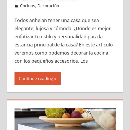
25 de December de 2021
ideas2021
Cocinas
,
Decoración
Leave a comment
Todos anhelan tener una casa que sea
elegante, lujosa y cómoda. ¿Dónde es mejor
enfatizar tu estilo y personalidad para la
estancia principal de la casa? En este artículo
veremos como podemos decorar la cocina
con los pequeños accesorios. Los
Continue reading