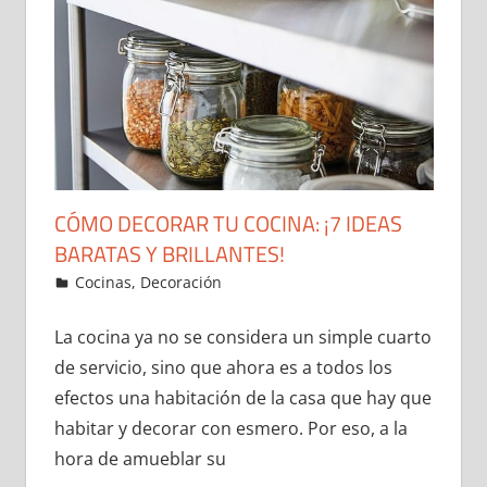
CÓMO DECORAR TU COCINA: ¡7 IDEAS
BARATAS Y BRILLANTES!
25 de December de 2021
ideas2021
Cocinas
,
Decoración
Leave a comment
La cocina ya no se considera un simple cuarto
de servicio, sino que ahora es a todos los
efectos una habitación de la casa que hay que
habitar y decorar con esmero. Por eso, a la
hora de amueblar su