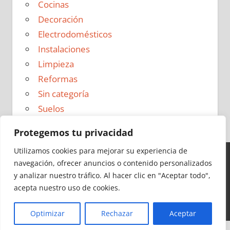
Cocinas
Decoración
Electrodomésticos
Instalaciones
Limpieza
Reformas
Sin categoría
Suelos
Protegemos tu privacidad
Utilizamos cookies para mejorar su experiencia de
navegación, ofrecer anuncios o contenido personalizados
Ideas para Reformas en 2026 - Todos los derechos
y analizar nuestro tráfico.
Al hacer clic en "Aceptar todo",
reservados -
Política de Privacidad
|
Aviso Legal
|
Política
acepta nuestro uso de cookies.
de Cookies
|
Contacto
Optimizar
Rechazar
Aceptar
Cerrar
Más información
|
Y más
|
Y más