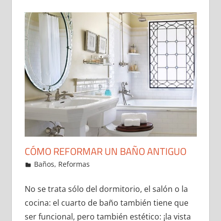
CÓMO REFORMAR UN BAÑO ANTIGUO
23 de December de 2021
ideas2021
Baños
,
Reformas
Leave a comment
No se trata sólo del dormitorio, el salón o la
cocina: el cuarto de baño también tiene que
ser funcional, pero también estético: ¡la vista