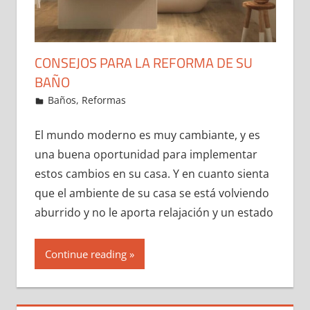
CONSEJOS PARA LA REFORMA DE SU
BAÑO
23 de January de 2022
ideas2021
Baños
,
Reformas
Leave a comment
El mundo moderno es muy cambiante, y es
una buena oportunidad para implementar
estos cambios en su casa. Y en cuanto sienta
que el ambiente de su casa se está volviendo
aburrido y no le aporta relajación y un estado
Continue reading