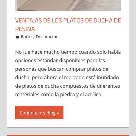
VENTAJAS DE LOS PLATOS DE DUCHA DE
RESINA
27 de December de 2021
ideas2021
Baños
,
Decoración
Leave a comment
No fue hace mucho tiempo cuando sólo había
opciones estándar disponibles para las
personas que buscan comprar platos de
ducha, pero ahora el mercado está inundado
de platos de ducha compuestos de diferentes
materiales como la piedra y el acrílico
Continue reading