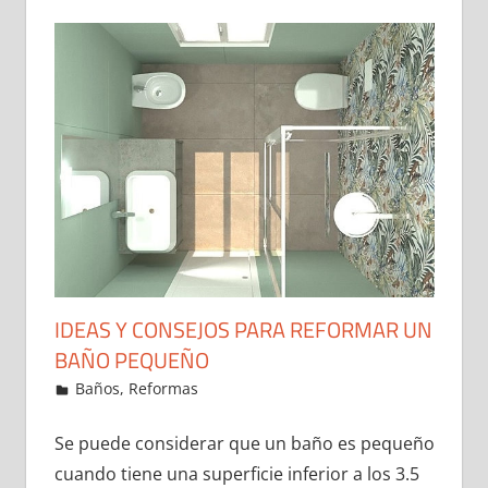
IDEAS Y CONSEJOS PARA REFORMAR UN
BAÑO PEQUEÑO
29 de December de 2021
ideas2021
Baños
,
Reformas
Leave a comment
Se puede considerar que un baño es pequeño
cuando tiene una superficie inferior a los 3.5