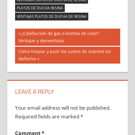
PLATOS DE DUCHA RESINA
VENTAJAS PLATOS DE DUCHA DE RESINA
Post
Previous
¿Calefacción de gas o bomba de calor?
Post:
Ventajas y desventajas
navigation
Next
Cómo limpiar y pulir los suelos de mármol sin
Post:
dañarlos
LEAVE A REPLY
Your email address will not be published.
Required fields are marked
*
Comment
*