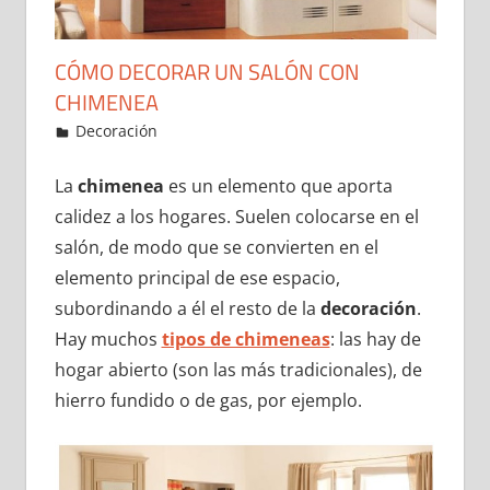
CÓMO DECORAR UN SALÓN CON
CHIMENEA
25 de December de 2021
ideas2021
Decoración
Leave a comment
La
chimenea
es un elemento que aporta
calidez a los hogares. Suelen colocarse en el
salón, de modo que se convierten en el
elemento principal de ese espacio,
subordinando a él el resto de la
decoración
.
Hay muchos
tipos de chimeneas
: las hay de
hogar abierto (son las más tradicionales), de
hierro fundido o de gas, por ejemplo.