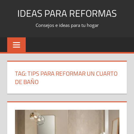
Skip
IDEAS PARA REFORMAS
to
content
Consejos e ideas para tu hogar
TAG:
TIPS PARA REFORMAR UN CUARTO
DE BAÑO