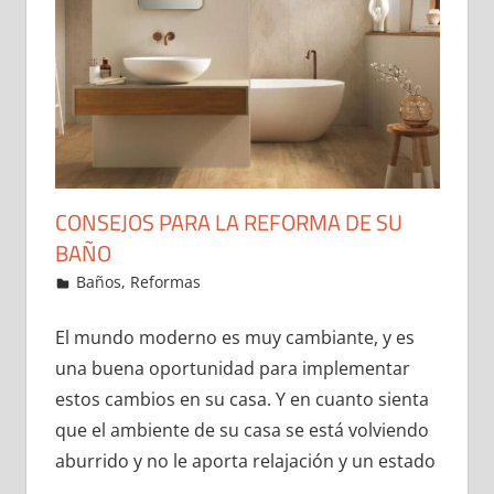
CONSEJOS PARA LA REFORMA DE SU
BAÑO
23 de January de 2022
ideas2021
Baños
,
Reformas
Leave a comment
El mundo moderno es muy cambiante, y es
una buena oportunidad para implementar
estos cambios en su casa. Y en cuanto sienta
que el ambiente de su casa se está volviendo
aburrido y no le aporta relajación y un estado