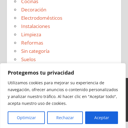
Cocinas
Decoración
Electrodomésticos
Instalaciones
Limpieza
Reformas
Sin categoría
Suelos
Protegemos tu privacidad
Utilizamos cookies para mejorar su experiencia de
navegación, ofrecer anuncios o contenido personalizados
Ideas para Reformas en 2026 - Todos los derechos
y analizar nuestro tráfico.
Al hacer clic en "Aceptar todo",
reservados -
Política de Privacidad
|
Aviso Legal
|
Política
acepta nuestro uso de cookies.
de Cookies
|
Contacto
Optimizar
Rechazar
Aceptar
Cerrar
Más información
|
Y más
|
Y más