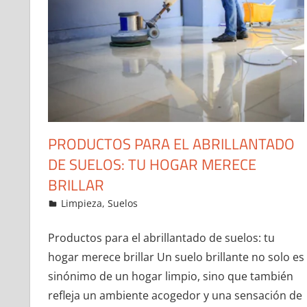
PRODUCTOS PARA EL ABRILLANTADO
DE SUELOS: TU HOGAR MERECE
BRILLAR
25 de October de 2023
ideas2021
Limpieza
,
Suelos
Leave a comment
Productos para el abrillantado de suelos: tu
hogar merece brillar Un suelo brillante no solo es
sinónimo de un hogar limpio, sino que también
refleja un ambiente acogedor y una sensación de