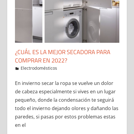
¿CUÁL ES LA MEJOR SECADORA PARA
COMPRAR EN 2022?
2 de January de 2022
ideas2021
Electrodomésticos
Leave a comment
En invierno secar la ropa se vuelve un dolor
de cabeza especialmente si vives en un lugar
pequeño, donde la condensación te seguirá
todo el invierno dejando olores y dañando las
paredes, si pasas por estos problemas estas
en el