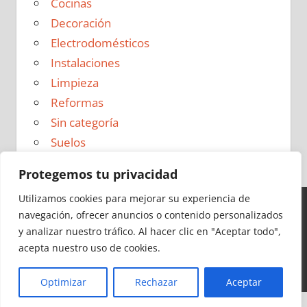
Cocinas
Decoración
Electrodomésticos
Instalaciones
Limpieza
Reformas
Sin categoría
Suelos
Protegemos tu privacidad
Utilizamos cookies para mejorar su experiencia de
navegación, ofrecer anuncios o contenido personalizados
Ideas para Reformas en 2026 - Todos los derechos
y analizar nuestro tráfico.
Al hacer clic en "Aceptar todo",
reservados -
Política de Privacidad
|
Aviso Legal
|
Política
acepta nuestro uso de cookies.
de Cookies
|
Contacto
Optimizar
Rechazar
Aceptar
Cerrar
Más información
|
Y más
|
Y más