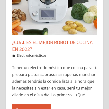
¿CUÁL ES EL MEJOR ROBOT DE COCINA
EN 2022?
2 de January de 2022
ideas2021
Electrodomésticos
Leave a comment
Tener un electrodoméstico que cocina para ti,
prepara platos sabrosos sin apenas manchar,
además tendrás la comida lista a la hora que
la necesites sin estar en casa, será tu mejor
aliado en el día a día. Lo primero… ¿Qué