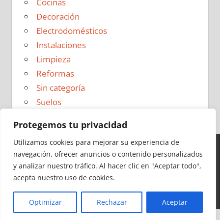
Cocinas
Decoración
Electrodomésticos
Instalaciones
Limpieza
Reformas
Sin categoría
Suelos
Protegemos tu privacidad
Utilizamos cookies para mejorar su experiencia de
navegación, ofrecer anuncios o contenido personalizados
Ideas para Reformas en 2026 - Todos los derechos
y analizar nuestro tráfico.
Al hacer clic en "Aceptar todo",
reservados -
Política de Privacidad
|
Aviso Legal
|
Política
acepta nuestro uso de cookies.
de Cookies
|
Contacto
Optimizar
Rechazar
Aceptar
Cerrar
Más información
|
Y más
|
Y más