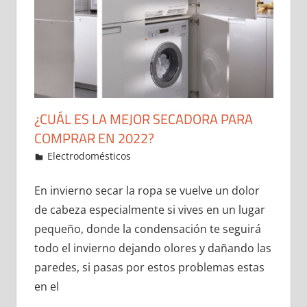
¿CUÁL ES LA MEJOR SECADORA PARA
COMPRAR EN 2022?
2 de January de 2022
ideas2021
Electrodomésticos
Leave a comment
En invierno secar la ropa se vuelve un dolor
de cabeza especialmente si vives en un lugar
pequeño, donde la condensación te seguirá
todo el invierno dejando olores y dañando las
paredes, si pasas por estos problemas estas
en el