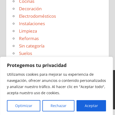
Cocinas
Decoración
Electrodomésticos
Instalaciones
Limpieza
Reformas
Sin categoría
Suelos
Protegemos tu privacidad
Utilizamos cookies para mejorar su experiencia de
navegación, ofrecer anuncios o contenido personalizados
Ideas para Reformas en 2026 - Todos los derechos
y analizar nuestro tráfico.
Al hacer clic en "Aceptar todo",
reservados -
Política de Privacidad
|
Aviso Legal
|
Política
acepta nuestro uso de cookies.
de Cookies
|
Contacto
Optimizar
Rechazar
Aceptar
Cerrar
Más información
|
Y más
|
Y más