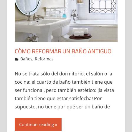
CÓMO REFORMAR UN BAÑO ANTIGUO
23 de December de 2021
ideas2021
Baños
,
Reformas
Leave a comment
No se trata sólo del dormitorio, el salón o la
cocina: el cuarto de baño también tiene que
ser funcional, pero también estético: ¡la vista
también tiene que estar satisfecha! Por
supuesto, no tiene por qué ser un baño de
Continue reading