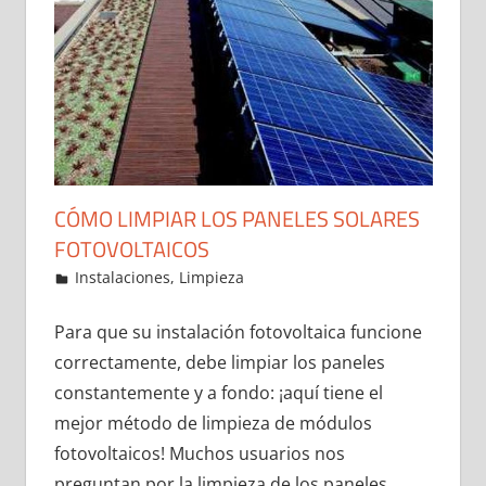
CÓMO LIMPIAR LOS PANELES SOLARES
FOTOVOLTAICOS
13 de February de 2022
ideas2021
Instalaciones
,
Limpieza
Leave a comment
Para que su instalación fotovoltaica funcione
correctamente, debe limpiar los paneles
constantemente y a fondo: ¡aquí tiene el
mejor método de limpieza de módulos
fotovoltaicos! Muchos usuarios nos
preguntan por la limpieza de los paneles