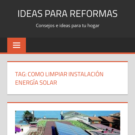
Skip
IDEAS PARA REFORMAS
to
content
Consejos e ideas para tu hogar
TAG:
COMO LIMPIAR INSTALACIÓN
ENERGÍA SOLAR