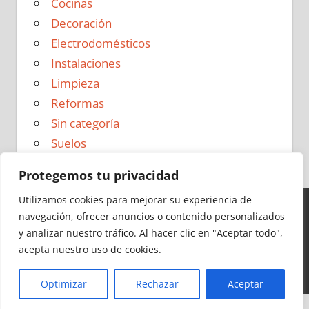
Cocinas
Decoración
Electrodomésticos
Instalaciones
Limpieza
Reformas
Sin categoría
Suelos
Protegemos tu privacidad
Utilizamos cookies para mejorar su experiencia de
navegación, ofrecer anuncios o contenido personalizados
Ideas para Reformas en 2026 - Todos los derechos
y analizar nuestro tráfico.
Al hacer clic en "Aceptar todo",
reservados -
Política de Privacidad
|
Aviso Legal
|
Política
acepta nuestro uso de cookies.
de Cookies
|
Contacto
Optimizar
Rechazar
Aceptar
Cerrar
Más información
|
Y más
|
Y más