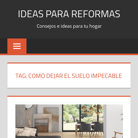
Skip
IDEAS PARA REFORMAS
to
content
Consejos e ideas para tu hogar
TAG:
COMO DEJAR EL SUELO IMPECABLE