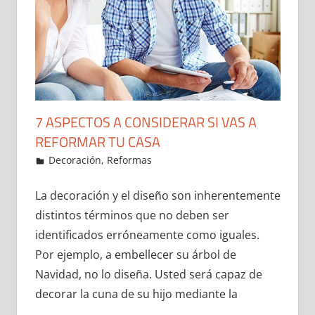
7 ASPECTOS A CONSIDERAR SI VAS A
REFORMAR TU CASA
25 de December de 2021
ideas2021
Decoración
,
Reformas
Leave a comment
La decoración y el diseño son inherentemente
distintos términos que no deben ser
identificados erróneamente como iguales.
Por ejemplo, a embellecer su árbol de
Navidad, no lo diseña. Usted será capaz de
decorar la cuna de su hijo mediante la