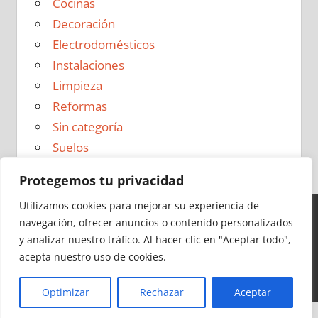
Cocinas
Decoración
Electrodomésticos
Instalaciones
Limpieza
Reformas
Sin categoría
Suelos
Protegemos tu privacidad
Utilizamos cookies para mejorar su experiencia de
navegación, ofrecer anuncios o contenido personalizados
Ideas para Reformas en 2026 - Todos los derechos
y analizar nuestro tráfico.
Al hacer clic en "Aceptar todo",
reservados -
Política de Privacidad
|
Aviso Legal
|
Política
acepta nuestro uso de cookies.
de Cookies
|
Contacto
Optimizar
Rechazar
Aceptar
Cerrar
Más información
|
Y más
|
Y más