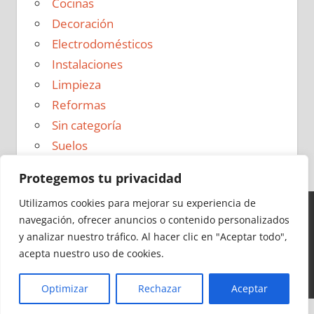
Cocinas
Decoración
Electrodomésticos
Instalaciones
Limpieza
Reformas
Sin categoría
Suelos
Protegemos tu privacidad
Utilizamos cookies para mejorar su experiencia de
navegación, ofrecer anuncios o contenido personalizados
Ideas para Reformas en 2026 - Todos los derechos
y analizar nuestro tráfico.
Al hacer clic en "Aceptar todo",
reservados -
Política de Privacidad
|
Aviso Legal
|
Política
acepta nuestro uso de cookies.
de Cookies
|
Contacto
Optimizar
Rechazar
Aceptar
Cerrar
Más información
|
Y más
|
Y más