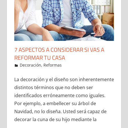
7 ASPECTOS A CONSIDERAR SI VAS A
REFORMAR TU CASA
25 de December de 2021
ideas2021
Decoración
,
Reformas
Leave a comment
La decoración y el diseño son inherentemente
distintos términos que no deben ser
identificados erróneamente como iguales.
Por ejemplo, a embellecer su árbol de
Navidad, no lo diseña. Usted será capaz de
decorar la cuna de su hijo mediante la