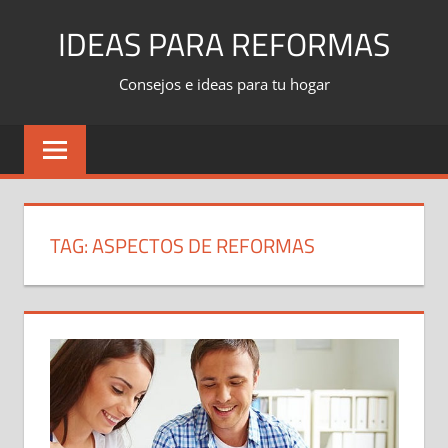
Skip
IDEAS PARA REFORMAS
to
content
Consejos e ideas para tu hogar
TAG:
ASPECTOS DE REFORMAS