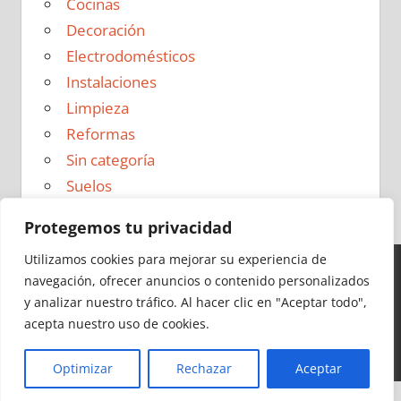
Cocinas
Decoración
Electrodomésticos
Instalaciones
Limpieza
Reformas
Sin categoría
Suelos
Protegemos tu privacidad
Utilizamos cookies para mejorar su experiencia de
navegación, ofrecer anuncios o contenido personalizados
Ideas para Reformas en 2026 - Todos los derechos
y analizar nuestro tráfico.
Al hacer clic en "Aceptar todo",
reservados -
Política de Privacidad
|
Aviso Legal
|
Política
acepta nuestro uso de cookies.
de Cookies
|
Contacto
Optimizar
Rechazar
Aceptar
Cerrar
Más información
|
Y más
|
Y más