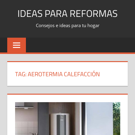
Skip
IDEAS PARA REFORMAS
to
content
Consejos e ideas para tu hogar
TAG:
AEROTERMIA CALEFACCIÓN